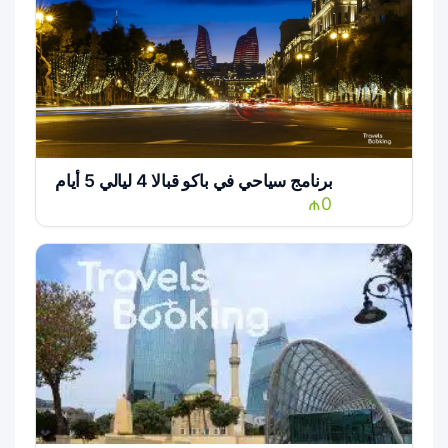
برنامج سياحي في باكو قبالا 4 ليالي 5 أيام
₼0