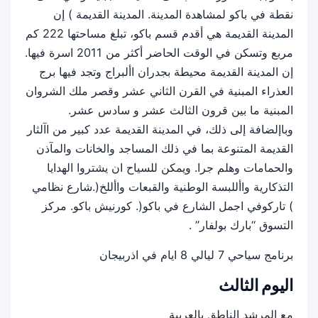
نقطة في باكو لمشاهدة المدينة. المدينة القديمة ) إن
المدينة القديمة هي أقدم قسم باكو، تبلغ مساحتها 222 كم
مربع وتسكن في الوقت الحاضر أكثر من 2011 اسرة فيها.
إن المدينة القديمة محيطة بجدران األبراج وتجد فيها برج
العذراء المبنية في القرن الثاني عشر وقصر ملك الشروان
المبنية ما بين قرون الثالث عشر و سادس عشر.
وباإلضافة إلى ذلك، في المدينة القديمة عدد كبير من اآلثار
القديمة المتنوعة بما في ذلك المساجد والخانات والمآذن
والحمامات وهلم جرا. ويمكن للسياح ان يشتروا الهدايا
التذكارية واأللبسة الوطنية والقبعات واأللخ(.شارع نظامي
) تاركوفي اجمل الشارع في باكو(. كورنيش باكو. مركز
التسوق “بارك بولفار” .
برنامج سياحي 7 ليالي 8 ايام في اذربيجان
اليوم الثالث
مع المرشد الناطق بالعربية