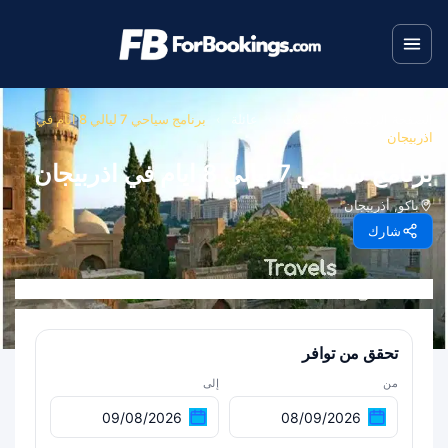
الصفحة الرئيسية
›
جولات
›
عائلة
›
برنامج سياحي 7 ليالي 8 ايام في
اذربيجان
برنامج سياحي 7 ليالي 8 ايام في اذربيجان
باكو, أذربيجان
شارك
تحقق من توافر
من
إلى